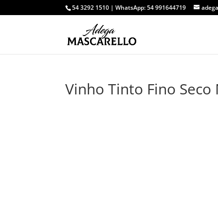
54 3292 1510
| WhatsApp:
54 991644719
adega
Vinho Tinto Fino Seco