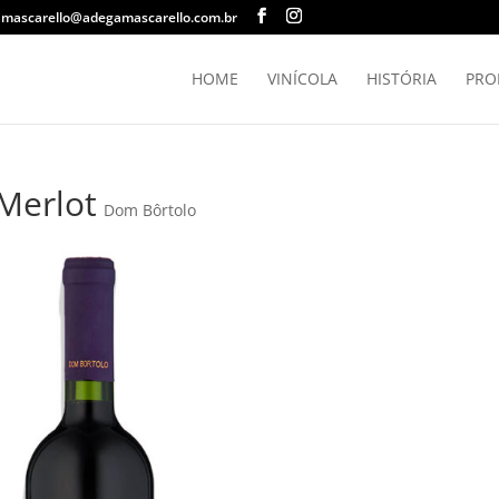
mascarello@adegamascarello.com.br
HOME
VINÍCOLA
HISTÓRIA
PRO
 Merlot
Dom Bôrtolo