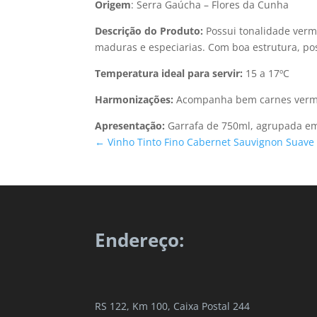
Origem
: Serra Gaúcha – Flores da Cunha
Descrição do Produto:
Possui tonalidade ver
maduras e especiarias. Com boa estrutura, pos
Temperatura ideal para servir:
15 a 17ºC
Harmonizações:
Acompanha bem carnes vermel
Apresentação:
Garrafa de 750ml, agrupada em
←
Vinho Tinto Fino Cabernet Sauvignon Suave
Endereço:
RS 122, Km 100, Caixa Postal 244