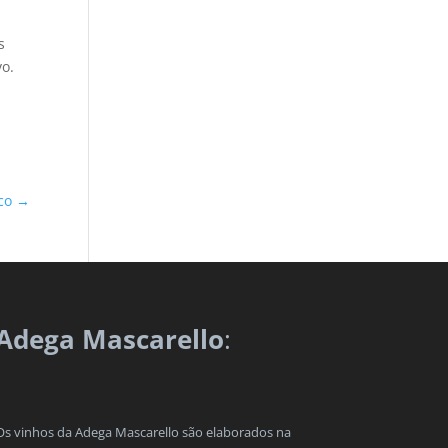
s
vo.
eco
→
Adega Mascarello
:
Os vinhos da Adega Mascarello são elaborados na