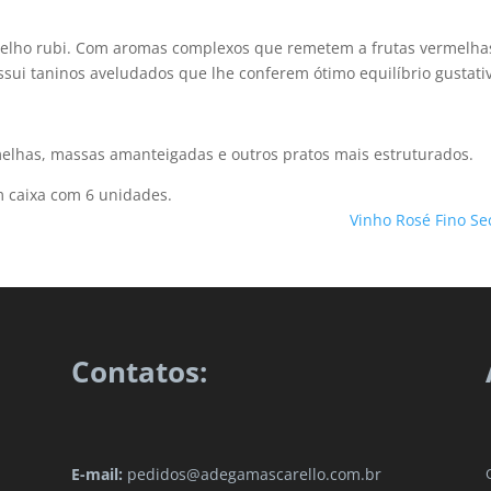
melho rubi. Com aromas complexos que remetem a frutas vermelha
sui taninos aveludados que lhe conferem ótimo equilíbrio gustati
has, massas amanteigadas e outros pratos mais estruturados.
 caixa com 6 unidades.
Vinho Rosé Fino S
Contatos:
E-mail:
pedidos@adegamascarello.com.br